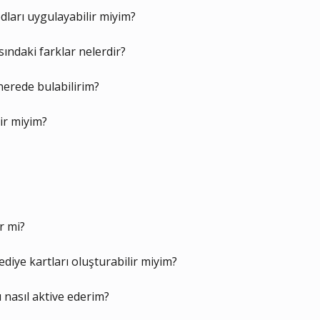
dları uygulayabilir miyim?
ındaki farklar nelerdir?
nerede bulabilirim?
lir miyim?
r mi?
iye kartları oluşturabilir miyim?
 nasıl aktive ederim?