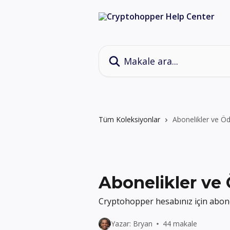
Ana içeriğe geç
Makale ara...
Tüm Koleksiyonlar
Abonelikler ve Ö
Abonelikler ve
Cryptohopper hesabınız için aboneli
Yazar: Bryan
44 makale