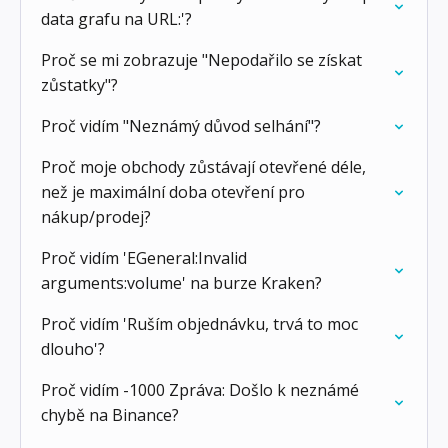
data grafu na URL:'?
Proč se mi zobrazuje "Nepodařilo se získat
zůstatky"?
Proč vidím "Neznámý důvod selhání"?
Proč moje obchody zůstávají otevřené déle,
než je maximální doba otevření pro
nákup/prodej?
Proč vidím 'EGeneral:Invalid
arguments:volume' na burze Kraken?
Proč vidím 'Ruším objednávku, trvá to moc
dlouho'?
Proč vidím -1000 Zpráva: Došlo k neznámé
chybě na Binance?