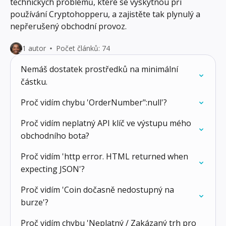
technických problémů, které se vyskytnou při
používání Cryptohopperu, a zajistěte tak plynulý a
nepřerušený obchodní provoz.
1 autor
Počet článků: 74
Nemáš dostatek prostředků na minimální
částku.
Proč vidím chybu 'OrderNumber":null'?
Proč vidím neplatný API klíč ve výstupu mého
obchodního bota?
Proč vidím 'http error. HTML returned when
expecting JSON'?
Proč vidím 'Coin dočasně nedostupný na
burze'?
Proč vidím chybu 'Neplatný / Zakázaný trh pro