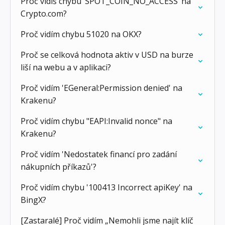
Proč vidíš chybu ‘SPOT_COIN_NO_ACCESS’ na
Crypto.com?
Proč vidím chybu 51020 na OKX?
Proč se celková hodnota aktiv v USD na burze
liší na webu a v aplikaci?
Proč vidím 'EGeneral:Permission denied' na
Krakenu?
Proč vidím chybu "EAPI:Invalid nonce" na
Krakenu?
Proč vidím 'Nedostatek financí pro zadání
nákupních příkazů'?
Proč vidím chybu '100413 Incorrect apiKey' na
BingX?
[Zastaralé] Proč vidím „Nemohli jsme najít klíč