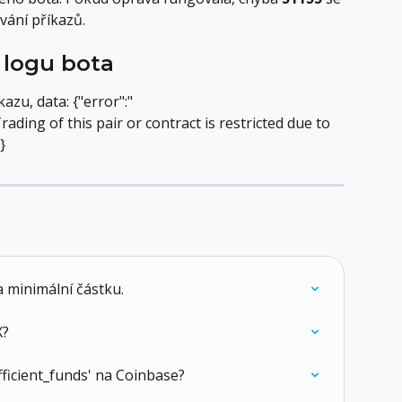
vání příkazů.
 logu bota
zu, data: {"error":"
rading of this pair or contract is restricted due to 
}
 minimální částku.
X?
fficient_funds' na Coinbase?