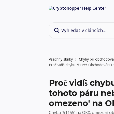
Přeskočit na hlavní obsah
Vyhledat v článcích…
Všechny sbírky
Chyby při obchodová
Proč vidíš chybu '51155 Obchodování 
Proč vidíš chyb
tohoto páru ne
omezeno' na O
Chyba '51155' na OKX: omezení ob