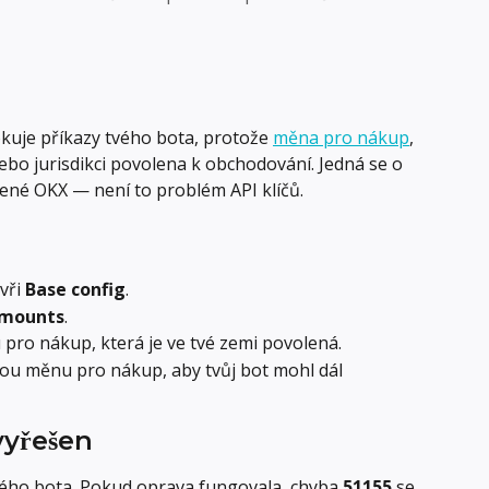
okuje příkazy tvého bota, protože 
měna pro nákup
, 
nebo jurisdikci povolena k obchodování. Jedná se o 
ené OKX — není to problém API klíčů.
vři 
Base config
.
amounts
.
ro nákup, která je ve tvé zemi povolená.
ou měnu pro nákup, aby tvůj bot mohl dál 
vyřešen
vého bota. Pokud oprava fungovala, chyba 
51155
 se 