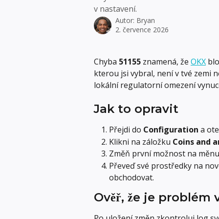
v nastavení.
Autor:
Bryan
2. července 2026
Chyba 
51155
 znamená, že 
OKX
 bl
kterou jsi vybral, není v tvé zemi 
lokální regulatorní omezení vynuc
Jak to opravit
Přejdi do 
Configuration
 a ote
Klikni na záložku 
Coins and 
Změň první možnost na měnu p
Převeď své prostředky na nov
obchodovat.
Ověř, že je problém 
Po uložení změn zkontroluj log s