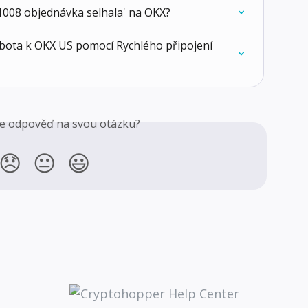
1008 objednávka selhala' na OKX?
 bota k OKX US pomocí Rychlého připojení 
ste odpověď na svou otázku?
😞
😐
😃