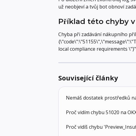
už neobjeví a tvůj bot obnoví zadá
Příklad této chyby v
Chyba při zadávání nákupního příka
{\"code\":\"51155\",\"message\":\"T
local compliance requirements \"}"
Související články
Nemáš dostatek prostředků na
Proč vidím chybu 51020 na OK
Proč vidíš chybu 'Preview_Insu