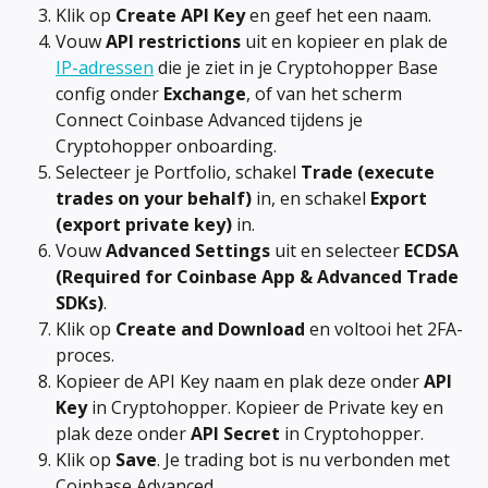
Klik op 
Create API Key
 en geef het een naam.
Vouw 
API restrictions
 uit en kopieer en plak de 
IP-adressen
 die je ziet in je Cryptohopper Base 
config onder 
Exchange
, of van het scherm 
Connect Coinbase Advanced tijdens je 
Cryptohopper onboarding.
Selecteer je Portfolio, schakel 
Trade (execute 
trades on your behalf)
 in, en schakel 
Export 
(export private key)
 in.
Vouw 
Advanced Settings
 uit en selecteer 
ECDSA 
(Required for Coinbase App & Advanced Trade 
SDKs)
.
Klik op 
Create and Download
 en voltooi het 2FA-
proces.
Kopieer de API Key naam en plak deze onder 
API 
Key
 in Cryptohopper. Kopieer de Private key en 
plak deze onder 
API Secret
 in Cryptohopper.
Klik op 
Save
. Je trading bot is nu verbonden met 
Coinbase Advanced.