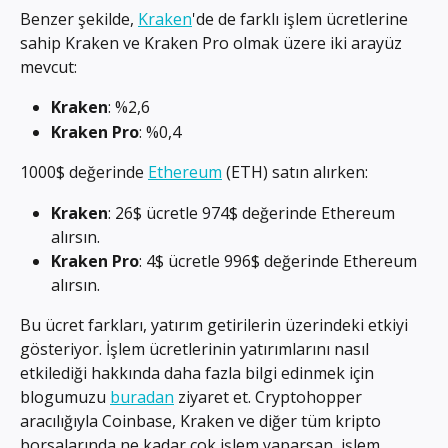
Benzer şekilde, 
Kraken
'de de farklı işlem ücretlerine 
sahip Kraken ve Kraken Pro olmak üzere iki arayüz 
mevcut:
Kraken
: %2,6
Kraken Pro
: %0,4
1000$ değerinde 
Ethereum
 (ETH) satın alırken:
Kraken
: 26$ ücretle 974$ değerinde Ethereum 
alırsın.
Kraken Pro
: 4$ ücretle 996$ değerinde Ethereum 
alırsın.
Bu ücret farkları, yatırım getirilerin üzerindeki etkiyi 
gösteriyor. İşlem ücretlerinin yatırımlarını nasıl 
etkilediği hakkında daha fazla bilgi edinmek için 
blogumuzu 
buradan
 ziyaret et. Cryptohopper 
aracılığıyla Coinbase, Kraken ve diğer tüm kripto 
borsalarında ne kadar çok işlem yaparsan, işlem 