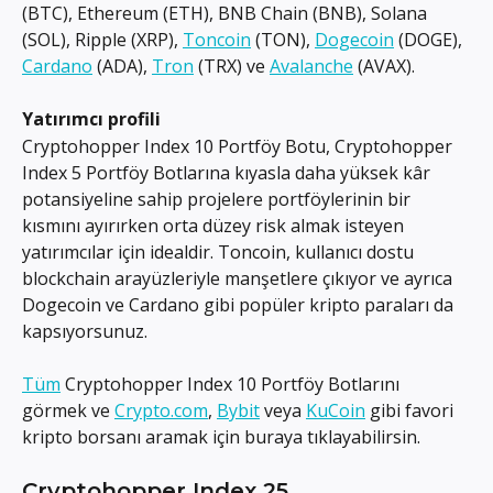
(BTC), Ethereum (ETH), BNB Chain (BNB), Solana 
(SOL), Ripple (XRP), 
Toncoin
 (TON), 
Dogecoin
 (DOGE), 
Cardano
 (ADA), 
Tron
 (TRX) ve 
Avalanche
 (AVAX).
Yatırımcı profili
Cryptohopper Index 10 Portföy Botu, Cryptohopper 
Index 5 Portföy Botlarına kıyasla daha yüksek kâr 
potansiyeline sahip projelere portföylerinin bir 
kısmını ayırırken orta düzey risk almak isteyen 
yatırımcılar için idealdir. Toncoin, kullanıcı dostu 
blockchain arayüzleriyle manşetlere çıkıyor ve ayrıca 
Dogecoin ve Cardano gibi popüler kripto paraları da 
kapsıyorsunuz.
Tüm
 Cryptohopper Index 10 Portföy Botlarını 
görmek ve 
Crypto.com
, 
Bybit
 veya 
KuCoin
 gibi favori 
kripto borsanı aramak için buraya tıklayabilirsin.
Cryptohopper Index 25