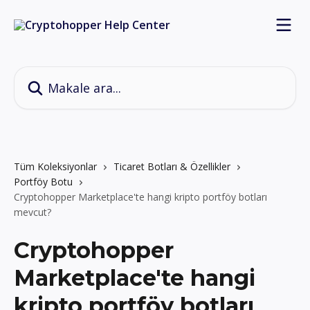
Ana içeriğe geç
Makale ara...
Tüm Koleksiyonlar
Ticaret Botları & Özellikler
Portföy Botu
Cryptohopper Marketplace'te hangi kripto portföy botları
mevcut?
Cryptohopper
Marketplace'te hangi
kripto portföy botları