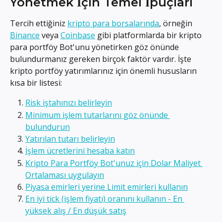
Yönetmek İçin Temel İpuçları
Tercih ettiğiniz 
kripto para borsalarında
, örneğin 
Binance
 veya 
Coinbase
 gibi platformlarda bir kripto 
para portföy Bot'unu yönetirken göz önünde 
bulundurmanız gereken birçok faktör vardır. İşte 
kripto portföy yatırımlarınız için önemli hususların 
kısa bir listesi:
Risk iştahınızı belirleyin
Minimum işlem tutarlarını göz önünde 
bulundurun
Yatırılan tutarı belirleyin
İşlem ücretlerini hesaba katın
Kripto Para Portföy Bot'unuz için Dolar Maliyet 
Ortalaması uygulayın
Piyasa emirleri yerine Limit emirleri kullanın
En iyi tick (işlem fiyatı) oranını kullanın - En 
yüksek alış / En düşük satış