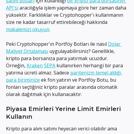
satım botları
 için kullandığı 
bir kripto para borsasının 
API'si
 aracılığıyla işlem yapmaya göre her zaman daha 
yüksektir. Farklılıklar ve Cryptohopper'ı kullanmanın 
size ne kadar tasarruf ettirebileceği hakkında 
makalemizi okuyun
.
Peki Cryptohopper'ın Portföy Botları ile nasıl 
Dolar 
Maliyet Ortalaması
 uygulayabilirsiniz? Genellikle, 
kripto para borsanıza para yatırmak ucuzdur. 
Örneğin, 
Kraken
SEPA
 kullanırken herhangi bir para 
yatırma ücreti almaz. Sadece 
paritenizin temel aldığı 
para biriminize
 ek fon yatırın ve Portföy Botu, bu 
fonları seçtiğiniz kripto paralar arasında otomatik 
olarak dağıtmak için kullanacaktır.
Piyasa Emirleri Yerine Limit Emirleri 
Kullanın
Kripto para alım satımı heyecan verici olabilir ama 