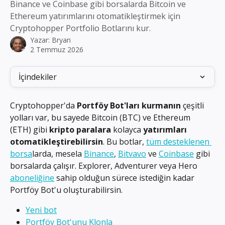
Binance ve Coinbase gibi borsalarda Bitcoin ve
Ethereum yatırımlarını otomatikleştirmek için
Cryptohopper Portfolio Botlarını kur.
Yazar:
Bryan
2 Temmuz 2026
İçindekiler
Cryptohopper'da 
Portföy Bot'ları kurmanın
 çeşitli 
yolları var, bu sayede Bitcoin (BTC) ve Ethereum 
(ETH) gibi 
kripto paralara
 kolayca 
yatırımları 
otomatikleştirebilirsin
. Bu botlar, 
tüm desteklenen 
borsa
larda, mesela 
Binance
, 
Bitvavo
 ve 
Coinbase
 gibi 
borsalarda çalışır. Explorer, Adventurer veya Hero 
aboneliğine
 sahip olduğun sürece istediğin kadar 
Portföy Bot'u oluşturabilirsin.
Yeni bot
Portföy Bot'unu Klonla