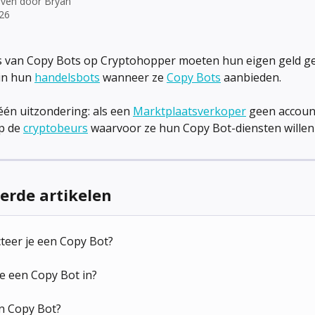
even door
Bryan
026
rs van Copy Bots op Cryptohopper moeten hun eigen geld g
in hun 
handelsbots
 wanneer ze 
Copy Bots
 aanbieden.
 één uitzondering: als een 
Marktplaatsverkoper
 geen accoun
 de 
cryptobeurs
 waarvoor ze hun Copy Bot-diensten wille
erde artikelen
teer je een Copy Bot?
je een Copy Bot in?
en Copy Bot?