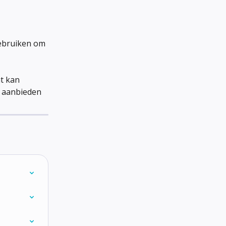
ebruiken om 
t kan 
n aanbieden