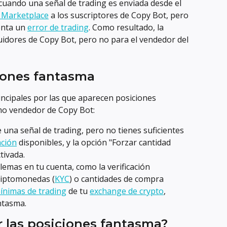
uando una señal de trading es enviada desde el 
 Marketplace
 a los suscriptores de Copy Bot, pero 
nta un 
error de trading
. Como resultado, la 
uidores de Copy Bot, pero no para el vendedor del 
iones fantasma
cipales por las que aparecen posiciones 
mo vendedor de Copy Bot:
e una señal de trading, pero no tienes suficientes 
ación
 disponibles, y la opción "Forzar cantidad 
tivada.
emas en tu cuenta, como la verificación 
riptomonedas (
KYC
) o cantidades de compra 
ínimas de trading
 de tu 
exchange de crypto
, 
ntasma.
 las posiciones fantasma?