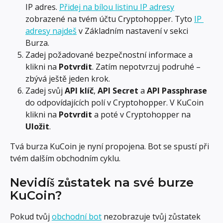
IP adres. 
Přidej na bílou listinu IP adresy
zobrazené na tvém účtu Cryptohopper. Tyto 
IP 
adresy najdeš
 v Základním nastavení v sekci 
Burza.
Zadej požadované bezpečnostní informace a 
klikni na 
Potvrdit
. Zatím nepotvrzuj podruhé – 
zbývá ještě jeden krok.
Zadej svůj 
API klíč
, 
API Secret
 a 
API Passphrase
do odpovídajících polí v Cryptohopper. V KuCoin 
klikni na 
Potvrdit
 a poté v Cryptohopper na 
Uložit
.
Tvá burza KuCoin je nyní propojena. Bot se spustí při 
tvém dalším obchodním cyklu.
Nevidíš zůstatek na své burze 
KuCoin?
Pokud tvůj 
obchodní bot
 nezobrazuje tvůj zůstatek 