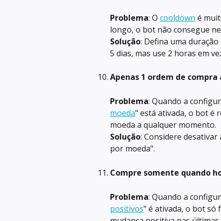
Problema
: O 
cooldown
 é mui
longo, o bot não consegue ne
Solução
: Defina uma duração
5 dias, mas use 2 horas em vez
Apenas 1 ordem de compra 
Problema
: Quando a configur
moeda
" está ativada, o bot 
moeda a qualquer momento.
Solução
: Considere desativa
por moeda".
Compre somente quando hou
Problema
: Quando a configur
positivos
" é ativada, o bot s
mudança positiva nas últimas