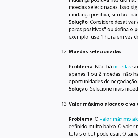
moedas selecionadas. Isso si
mudança positiva, seu bot nã
Solução
: Considere desativa
pares positivos" ou defina o 
exemplo, use 1 hora em vez de
Moedas selecionadas
Problema
: Não há 
moedas
 s
apenas 1 ou 2 moedas, não ha
oportunidades de negociação.
Solução
: Selecione mais moed
Valor máximo alocado e va
Problema
: O 
valor máximo a
definido muito baixo. O valor
totais o bot pode usar. O ta