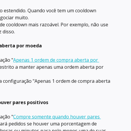
to estendido. Quando você tem um cooldown 
gociar muito.
 de cooldown mais razoável. Por exemplo, não use 
 disso.
aberta por moeda
ação "
Apenas 1 ordem de compra aberta por 
é restrito a manter apenas uma ordem aberta por 
r a configuração "Apenas 1 ordem de compra aberta 
ver pares positivos
ação "
Compre somente quando houver pares 
ó fará pedidos se houver uma porcentagem de 
 horas ou minutos para pelo menos uma de suas 