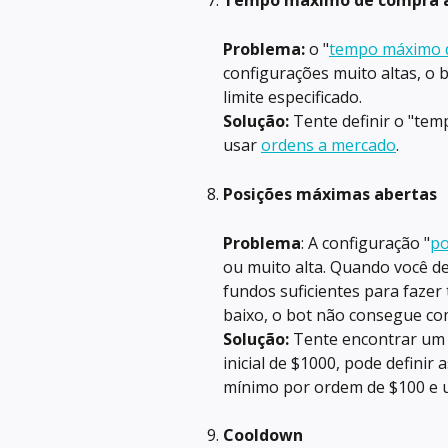
Tempo máximo de compra 
Problema:
 o "
tempo máximo 
configurações muito altas, o b
limite especificado.
Solução:
 Tente definir o "te
usar 
ordens a mercado
.
Posições máximas abertas
Problema
: A configuração "
po
ou muito alta. Quando você de
fundos suficientes para fazer
baixo, o bot não consegue co
Solução:
 Tente encontrar um 
inicial de $1000, pode defini
mínimo por ordem de $100 e 
Cooldown