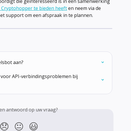
ordigt die geïnteresseerd is in een samenwerking 
t Cryptohopper te bieden heeft
 en neem via de 
et support om een afspraak in te plannen.
lsbot aan?
voor API-verbindingsproblemen bij 
een antwoord op uw vraag?
😞
😐
😃