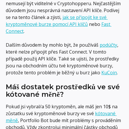
nemusejí být viditelné v Cryptohopperu. Nejčastějším 
důvodem jsou nesprávná nastavení API klíče. Podívej 
se na tento článek a zjisti, 
jak se připojit ke své 
kryptoměnové burze pomocí API klíčů
 nebo 
Fast 
Connect
.
Dalším důvodem by mohlo být, že používáš 
podúčty
, 
které nelze připojit přes Fast Connect. V tomto 
případě použij API klíče. Také se ujisti, že prostředky 
jsou na obchodním účtu tvé kryptoměnové burzy, 
protože tento problém je běžný u burz jako 
KuCoin
.
Máš dostatek prostředků ve své 
kótované měně?
Pokud jsi vybral/a 50 kryptoměn, ale máš jen 10$ na 
zůstatku své kryptoměnové burzy ve své 
kótované 
měně
, Portfolio Bot bude mít problémy s prováděním 
obchodů. Vždy zkontroluj minimální částky obchodů 