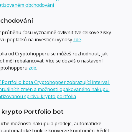
bchodování
průběhu času významně ovlivnit tvé celkové zisky 
livu poplatků na investiční výnosy 
zde
.
olia od Cryptohopperu se můžeš rozhodnout, jak 
bot měl rebalancovat. Více se dozvíš o nastavení 
ryptohopperu 
zde
.
 krypto Portfolio bot
uché možnosti nákupu a prodeje, automatické 
 automatické funkce konverze kryptoměn. Věděl 