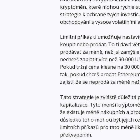
kryptoměn, které mohou rychle st
strategie k ochraně tvých investic.
obchodování s vysoce volatilními ak
Limitní příkaz ti umožňuje nastav
koupit nebo prodat. To ti dává vět
prodávat za méně, než jsi zamýšlel
nechceš zaplatit více než 30 000 U
Pokud tržní cena klesne na 30 000
tak, pokud chceš prodat Ethereum 
zajistí, že se neprodá za méně než
Tato strategie je zvláště důležit
kapitalizace. Tyto menší kryptomě
že existuje méně nákupních a prod
důsledku toho mohou být jejich cen
limitních příkazů pro tato méně l
překvapením.