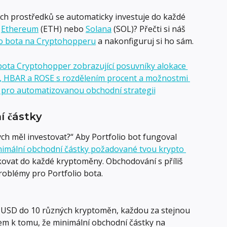
ých prostředků se automaticky investuje do každé 
 
Ethereum
 (ETH) nebo 
Solana
 (SOL)? Přečti si náš 
lio bota na Cryptohopperu
 a nakonfiguruj si ho sám.
í částky
ch měl investovat?“ Aby Portfolio bot fungoval 
imální obchodní částky požadované tvou krypto 
okovat do každé kryptoměny. Obchodování s příliš 
oblémy pro Portfolio bota.
 USD do 10 různých kryptoměn, každou za stejnou 
em k tomu, že minimální obchodní částky na 