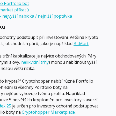
o Portfolio bot
 market příkazů
 - nejvyšší nabídka / nejnižší poptávka
iku
i ochotný podstoupit při investování. Většina krypto 
síc, obchodních párů, jako je například 
BitMart
.
ržní kapitalizace je nejvíce obchodovaných. Páry 
ými slovy, 
nelikvidní trhy
) mohou nabídnout vyšší 
 nesou větší rizika.
 do krypta?“ Cryptohopper nabízí různé Portfolio 
ohlédni si všechny Portfolio boty na 
rý nejlépe vyhovuje tvému profilu. Například 
ouze 5 největších kryptoměn pro investory s averzí 
dex 25
 je určen pro investory ochotné podstupovat 
lio boty na 
Cryptohopper Marketplace
.