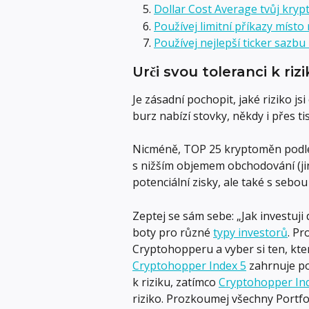
Dollar Cost Average tvůj krypt
Používej limitní příkazy místo
Používej nejlepší ticker sazbu
Urči svou toleranci k riz
Je zásadní pochopit, jaké riziko js
burz nabízí stovky, někdy i přes ti
Nicméně, TOP 25 kryptoměn podle t
s nižším objemem obchodování (jin
potenciální zisky, ale také s sebou
Zeptej se sám sebe: „Jak investuji
boty pro různé 
typy investorů
. Pr
Cryptohopperu a vyber si ten, kte
Cryptohopper Index 5
 zahrnuje p
k riziku, zatímco 
Cryptohopper In
riziko. Prozkoumej všechny Portfo