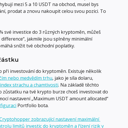
hybují mezi 5 a 10 USDT na obchod, musel bys 
ní, prodat a znovu nakoupit celou svou pozici. To 
 % své investice do 3 různých kryptoměn, můžeš 
 difference“, jakmile jsou splněny minimální 
máhá snížit tvé obchodní poplatky.
částku
tup při investování do kryptoměn. Existuje několik 
čím nebo medvědím trhu
, jako je síla dolaru, 
index strachu a chamtivosti
. Na základě těchto 
o zůstatku na tvé krypto burze chceš investovat do 
omocí nastavení „Maximum USDT amount allocated“ 
figuraci
 Portfolio bota.