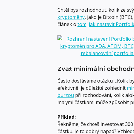
Chtěl bys rozhodnout, kolik ze sv
kryptoměny
, jako je Bitcoin (BTC),
článek o 
tom, jak nastavit Portfo
Zvaž minimální obchodn
Často dostáváme otázku: „Kolik by
efektivně, je důležité zohlednit 
min
burzou
 při rozhodování, kolik al
malými částkami může způsobit pr
Příklad:
Řekněme, že chceš investovat 300
částku. Je to dobrý nápad? Vzhled