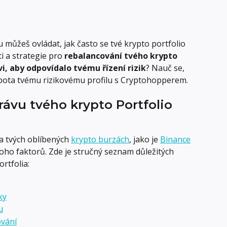
 můžeš ovládat, jak často se tvé krypto portfolio 
i a strategie pro 
rebalancování tvého krypto 
i, aby odpovídalo tvému řízení rizik
? Nauč se, 
o bota tvému rizikovému profilu s Cryptohopperem.
rávu tvého krypto Portfolio 
a tvých oblíbených 
krypto burzách
, jako je 
Binance
noho faktorů. Zde je stručný seznam důležitých 
rtfolia:
ky
u
ování