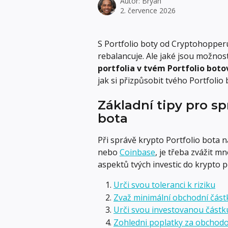
Autor:
Bryan
2. července 2026
S Portfolio boty od Cryptohopperu
rebalancuje. Ale jaké jsou možnost
portfolia v tvém Portfolio botov
jak si přizpůsobit tvého Portfoli
Základní tipy pro sp
bota
Při správě krypto Portfolio bota n
nebo 
Coinbase
, je třeba zvážit m
aspektů tvých investic do krypto po
Urči svou toleranci k riziku
Zvaž minimální obchodní část
Urči svou investovanou částk
Zohledni poplatky za obchod