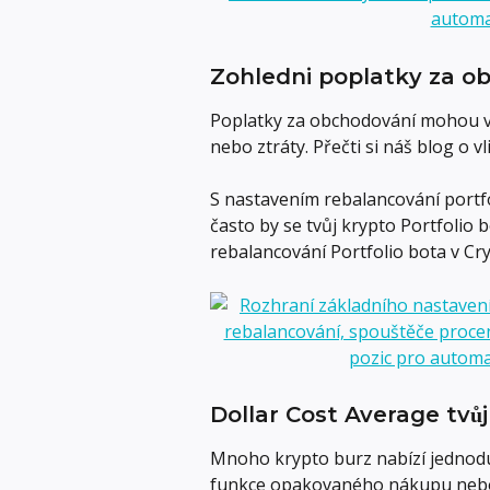
Zohledni poplatky za o
Poplatky za obchodování mohou v 
nebo ztráty. Přečti si náš blog o v
S nastavením rebalancování portf
často by se tvůj krypto Portfolio 
rebalancování Portfolio bota v C
Dollar Cost Average tvůj
Mnoho krypto burz nabízí jednod
funkce opakovaného nákupu nebo