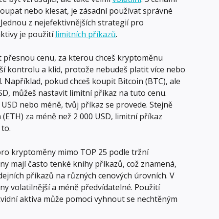
oupat nebo klesat, je zásadní používat správné 
 Jednou z nejefektivnějších strategií pro 
tivy je použití 
limitních příkazů
.
it přesnou cenu, za kterou chceš kryptoměnu 
ší kontrolu a klid, protože nebudeš platit více nebo 
. Například, pokud chceš koupit Bitcoin (BTC), ale 
SD, můžeš nastavit limitní příkaz na tuto cenu. 
 USD nebo méně, tvůj příkaz se provede. Stejně 
(ETH) za méně než 2 000 USD, limitní příkaz 
 to.
á pro kryptoměny mimo TOP 25 podle tržní 
ny mají často tenké knihy příkazů, což znamená, 
ejních příkazů na různých cenových úrovních. V 
y volatilnější a méně předvídatelné. Použití 
ikvidní aktiva může pomoci vyhnout se nechtěným 