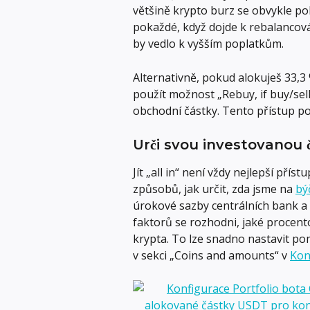
většině krypto burz se obvykle po
pokaždé, když dojde k rebalancová
by vedlo k vyšším poplatkům.
Alternativně, pokud alokuješ 33,3
použít možnost „Rebuy, if buy/sell
obchodní částky. Tento přístup po
Urči svou investovanou 
Jít „all in“ není vždy nejlepší přís
způsobů, jak určit, zda jsme na 
bý
úrokové sazby centrálních bank a 
faktorů se rozhodni, jaké procent
krypta. To lze snadno nastavit p
v sekci „Coins and amounts“ v 
Kon