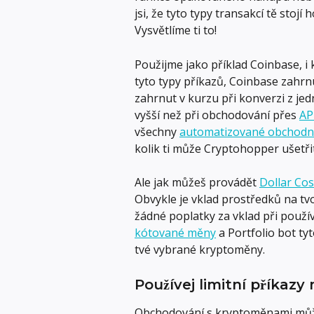
jsi, že tyto typy transakcí tě stojí
Vysvětlíme ti to!
Použijme jako příklad Coinbase, i 
tyto typy příkazů, Coinbase zahrn
zahrnut v kurzu při konverzi z je
vyšší než při obchodování přes 
AP
všechny 
automatizované obchodn
kolik ti může Cryptohopper ušetřit
Ale jak můžeš provádět 
Dollar Co
Obvykle je vklad prostředků na tv
žádné poplatky za vklad při použív
kótované měny
 a Portfolio bot ty
tvé vybrané kryptoměny.
Používej limitní příkazy
Obchodování s kryptoměnami může b