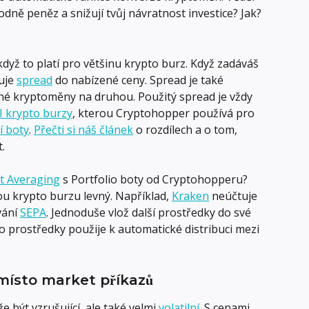
 hodně peněz a snižují tvůj návratnost investice? Jak? 
když to platí pro většinu krypto burz. Když zadáváš 
uje 
spread
 do nabízené ceny. Spread je také 
dné kryptoměny na druhou. Použitý spread je vždy 
I krypto burzy
, kterou Cryptohopper používá pro 
í boty
. 
Přečti si náš článek
 o rozdílech a o tom, 
.
st Averaging
 s Portfolio boty od Cryptohopperu? 
ou krypto burzu levný. Například, 
Kraken
 neúčtuje 
ání 
SEPA
. Jednoduše vlož další prostředky do své 
to prostředky použije k automatické distribuci mezi 
 místo market příkazů
ýt vzrušující, ale také velmi 
volatilní
. S cenami 