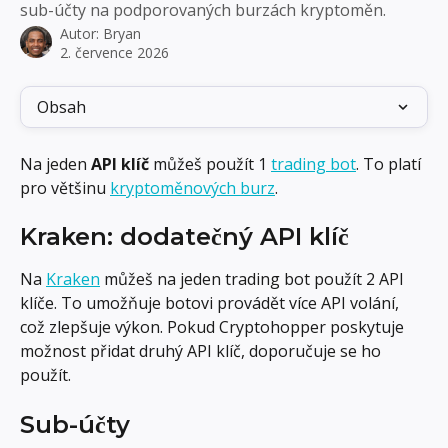
sub-účty na podporovaných burzách kryptoměn.
Autor:
Bryan
2. července 2026
Obsah
Na jeden 
API klíč
 můžeš použít 1 
trading bot
. To platí 
pro většinu 
kryptoměnových burz
.
Kraken: dodatečný API klíč
Na 
Kraken
 můžeš na jeden trading bot použít 2 API 
klíče. To umožňuje botovi provádět více API volání, 
což zlepšuje výkon. Pokud Cryptohopper poskytuje 
možnost přidat druhý API klíč, doporučuje se ho 
použít.
Sub-účty