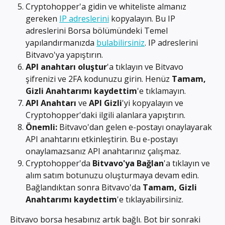
Cryptohopper'a gidin ve whiteliste almanız 
gereken 
IP adreslerini
 kopyalayın. Bu IP 
adreslerini Borsa bölümündeki Temel 
yapılandırmanızda 
bulabilirsiniz
. IP adreslerini 
Bitvavo'ya yapıştırın.
API anahtarı oluştur
'a tıklayın ve Bitvavo 
şifrenizi ve 2FA kodunuzu girin. Henüz 
Tamam, 
Gizli Anahtarımı kaydettim
'e tıklamayın.
API Anahtarı
 ve 
API Gizli
'yi kopyalayın ve 
Cryptohopper'daki ilgili alanlara yapıştırın.
Önemli:
 Bitvavo'dan gelen e-postayı onaylayarak 
API anahtarını etkinleştirin. Bu e-postayı 
onaylamazsanız API anahtarınız çalışmaz.
Cryptohopper'da 
Bitvavo'ya Bağlan
'a tıklayın ve 
alım satım botunuzu oluşturmaya devam edin. 
Bağlandıktan sonra Bitvavo'da 
Tamam, Gizli 
Anahtarımı kaydettim
'e tıklayabilirsiniz.
Bitvavo borsa hesabınız artık bağlı. Bot bir sonraki 