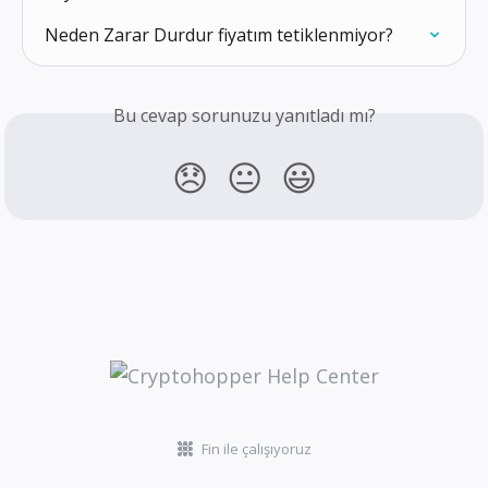
Neden Zarar Durdur fiyatım tetiklenmiyor?
Bu cevap sorunuzu yanıtladı mı?
😞
😐
😃
Fin ile çalışıyoruz