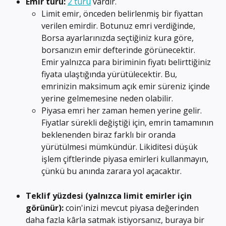
Emir türü:
2 türü
 vardır.
Limit emir, önceden belirlenmiş bir fiyattan 
verilen emirdir. Botunuz emri verdiğinde, 
Borsa ayarlarınızda seçtiğiniz kura göre, 
borsanızın emir defterinde görünecektir. 
Emir yalnızca para biriminin fiyatı belirttiğiniz 
fiyata ulaştığında yürütülecektir. Bu, 
emrinizin maksimum açık emir süreniz içinde 
yerine gelmemesine neden olabilir.
Piyasa emri her zaman hemen yerine gelir. 
Fiyatlar sürekli değiştiği için, emrin tamamının 
beklenenden biraz farklı bir oranda 
yürütülmesi mümkündür. Likiditesi düşük 
işlem çiftlerinde piyasa emirleri kullanmayın, 
çünkü bu anında zarara yol açacaktır.
Teklif yüzdesi (yalnızca limit emirler için 
görünür):
 coin'inizi mevcut piyasa değerinden 
daha fazla kârla satmak istiyorsanız, buraya bir 