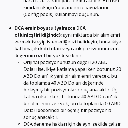
daha fazla zararlı para birimi alabilir. Bu riski 
sınırlamak için Yapılandırma havuzlarını 
(Config pools) kullanmayı düşünün.
DCA emir boyutu
(yalnızca DCA 
etkinleştirildiğinde): 
aynı miktarda bir alım emri 
vermek isteyip istemediğinizi belirleyin, buna ikiye 
katlama, iki katı tutarı veya açık pozisyonunuzun 
değerinin özel bir yüzdesi denir.
Orijinal pozisyonunuzun değeri 20 ABD 
Doları ise, ikiye katlama yaparken botunuz 20 
ABD Doları'lık yeni bir alım emri verecek, bu 
da toplamda 40 ABD Doları değerinde 
birleşmiş bir pozisyonla sonuçlanacaktır. Üç 
katına çıkarırken, botunuz 40 ABD Doları'lık 
bir alım emri verecek, bu da toplamda 60 ABD 
Doları değerinde birleşmiş bir pozisyonla 
sonuçlanacaktır.
DCA deneme hakları için de aynı şekilde çalışır 