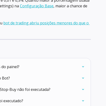
e 0,01 e 0,5%. Quanto maior a porcentagem usada 
ettings) na 
Configuração Base
, maior a chance de 
u 
bot de trading abriu posições menores do que o 
 do painel?
o Bot?
Stop-Buy não foi executada?
oi executado?