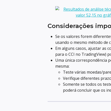
Considerações impo
Se os valores forem diferente
usando o mesmo método de cá
Em alguns casos, ajustar as co
para o CCI no TradingView) p
Uma única correspondência pod
mesma:
Teste várias moedas/par
Verifique diferentes praz
Somente se todos os test
poderá concluir que os i