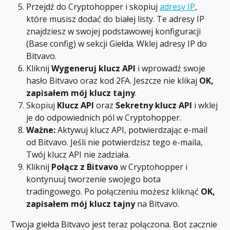
Przejdź do Cryptohopper i skopiuj 
adresy IP
, 
które musisz dodać do białej listy. Te adresy IP 
znajdziesz w swojej podstawowej konfiguracji 
(Base config) w sekcji Giełda. Wklej adresy IP do 
Bitvavo.
Kliknij 
Wygeneruj klucz API
 i wprowadź swoje 
hasło Bitvavo oraz kod 2FA. Jeszcze nie klikaj 
OK, 
zapisałem mój klucz tajny
.
Skopiuj 
Klucz API
 oraz 
Sekretny klucz API
 i wklej 
je do odpowiednich pól w Cryptohopper.
Ważne:
 Aktywuj klucz API, potwierdzając e-mail 
od Bitvavo. Jeśli nie potwierdzisz tego e-maila, 
Twój klucz API nie zadziała.
Kliknij 
Połącz z Bitvavo
 w Cryptohopper i 
kontynuuj tworzenie swojego bota 
tradingowego. Po połączeniu możesz kliknąć 
OK, 
zapisałem mój klucz tajny
 na Bitvavo.
Twoja giełda Bitvavo jest teraz połączona. Bot zacznie 