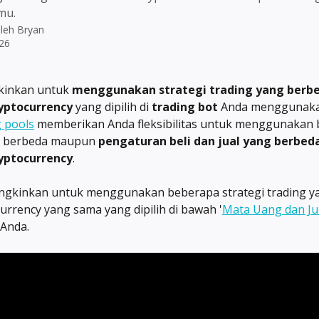
mu.
oleh
Bryan
026
inkan untuk 
menggunakan strategi trading yang berbe
yptocurrency
 yang dipilih di 
trading bot
 Anda menggunaka
g pools
 memberikan Anda fleksibilitas untuk menggunakan b
g berbeda maupun 
pengaturan beli dan jual yang berbed
yptocurrency
.
gkinkan untuk menggunakan beberapa strategi trading y
urrency yang sama yang dipilih di bawah '
Mata Uang dan J
 Anda.