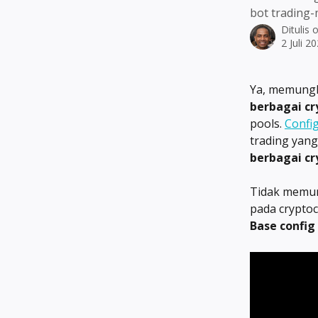
bot trading-
Ditulis 
2 Juli 2
Ya, memungk
berbagai cr
pools. 
Confi
trading yan
berbagai cr
Tidak memun
pada cryptoc
Base config