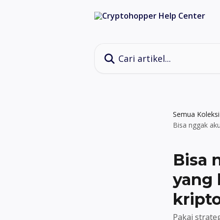
Lewati ke konten utama
Cari artikel...
Semua Koleksi
Bisa nggak aku
Bisa 
yang 
kript
Pakai strate