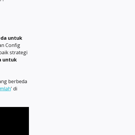
da untuk 
n Config 
aik strategi 
a untuk 
ang berbeda 
umlah
' di 