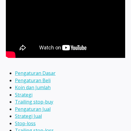
Pengaturan Dasar
Pengaturan Beli
Koin dan Jumlah
Strategi
Trailing stop-buy
Pengaturan Jual
Strategi Jual
Stop-loss
Trailing stop-loss