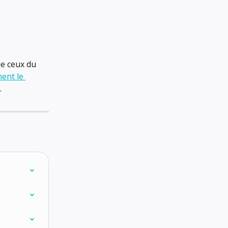
e ceux du 
nt le 
.