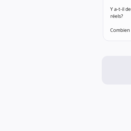
Y a-t-il 
réels?
Combien d