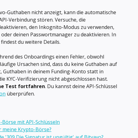
avo-Guthaben nicht anzeigt, kann die automatische 
API-Verbindung stören. Versuche, die 
deaktivieren, den Inkognito-Modus zu verwenden, 
oder deinen Passwortmanager zu deaktivieren. In 
 findest du weitere Details.
hrend des Onboardings einen Fehler, obwohl 
 Häufige Ursachen sind, dass du keine Guthaben auf 
 Guthaben in deinem Funding-Konto statt in 
e KYC-Verifizierung nicht abgeschlossen hast. 
e Test fortfahren
. Du kannst deine API-Schlüssel 
ion
 überprüfen.
o-Börse mit API-Schlüsseln
ür meine Krypto-Börse?
 '309 Die Signatur ist ungültig' auf Bitvavo?