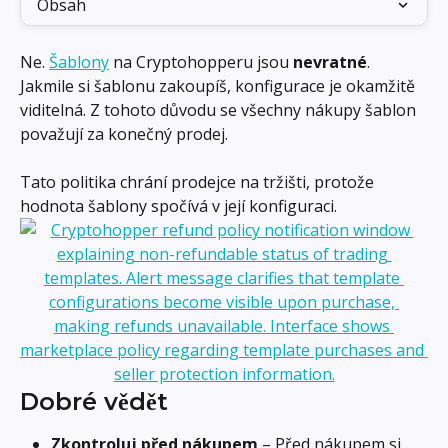
Obsah
Ne. 
Šablony
 na Cryptohopperu jsou 
nevratné
. 
Jakmile si šablonu zakoupíš, konfigurace je okamžitě 
viditelná. Z tohoto důvodu se všechny nákupy šablon 
považují za konečný prodej.
Tato politika chrání prodejce na tržišti, protože 
hodnota šablony spočívá v její konfiguraci.
Dobré vědět
Zkontroluj před nákupem
 – Před nákupem si 