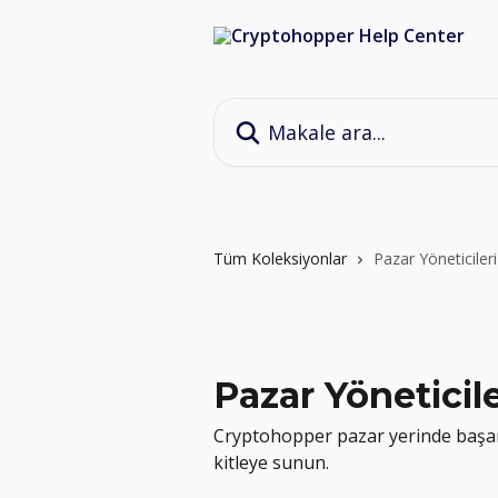
Ana içeriğe geç
Makale ara...
Tüm Koleksiyonlar
Pazar Yöneticileri
Pazar Yöneticile
Cryptohopper pazar yerinde başarılı 
kitleye sunun.