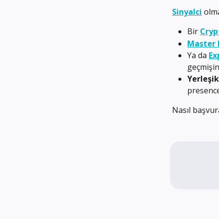
Sinyalci
 olm
Bir
Cryp
Master K
Ya da
Ex
geçmişin
Yerleşik
presence
Nasıl başvura