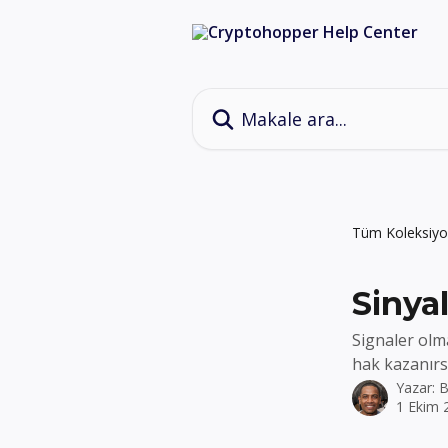
Ana içeriğe geç
Makale ara...
Tüm Koleksiyo
Sinyal
Signaler olm
hak kazanırs
Yazar:
B
1 Ekim 