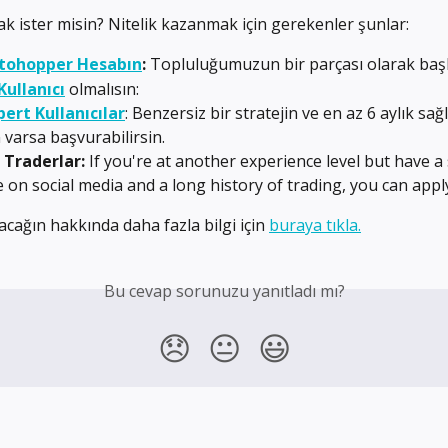
ak ister misin? Nitelik kazanmak için gerekenler şunlar:
tohopper Hesabın
:
 Topluluğumuzun bir parçası olarak başl
ullanıcı
 olmalısın:
pert Kullanıcılar
: Benzersiz bir stratejin ve en az 6 aylık sağ
 varsa başvurabilirsin.
 Traderlar:
 If you're at another experience level but have a 
 on social media and a long history of trading, you can appl
cağın hakkında daha fazla bilgi için 
buraya tıkla.
Bu cevap sorunuzu yanıtladı mı?
😞
😐
😃