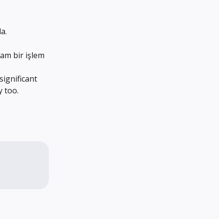
a.
lam bir işlem 
significant 
y too.