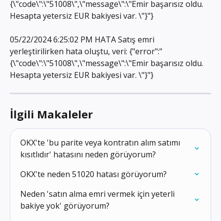
{\"code\":\"51008\",\"message\":\"Emir başarısız oldu. 
Hesapta yetersiz EUR bakiyesi var. \"}"}
05/22/2024 6:25:02 PM HATA Satış emri 
yerleştirilirken hata oluştu, veri: {"error":"
{\"code\":\"51008\",\"message\":\"Emir başarısız oldu. 
Hesapta yetersiz EUR bakiyesi var. \"}"}
İlgili Makaleler
OKX'te 'bu parite veya kontratın alım satımı 
kısıtlıdır' hatasını neden görüyorum?
OKX'te neden 51020 hatası görüyorum?
Neden 'satın alma emri vermek için yeterli 
bakiye yok' görüyorum?