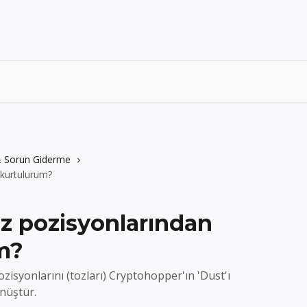
 & Sorun Giderme
 kurtulurum?
oz pozisyonlarından
m?
zisyonlarını (tozları) Cryptohopper'ın 'Dust'ı
önüştür.