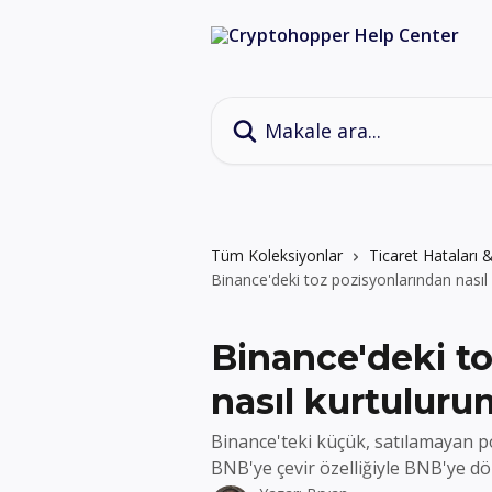
Ana içeriğe geç
Makale ara...
Tüm Koleksiyonlar
Ticaret Hataları
Binance'deki toz pozisyonlarından nasıl
Binance'deki t
nasıl kurtuluru
Binance'teki küçük, satılamayan po
BNB'ye çevir özelliğiyle BNB'ye d