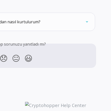
ndan nasıl kurtulurum?
p sorunuzu yanıtladı mı?
😞
😐
😃