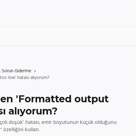
 & Sorun Giderme
too low' hatası alıyorum?
en 'Formatted output
sı alıyorum?
tı çok düşük' hatası, emir boyutunun küçük olduğunu
 özelliğini kullan.