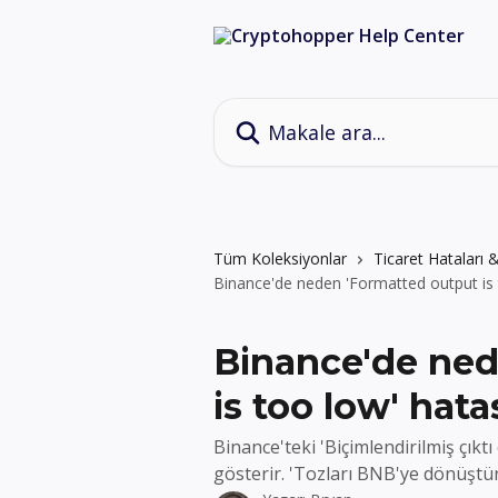
Ana içeriğe geç
Makale ara...
Tüm Koleksiyonlar
Ticaret Hataları
Binance'de neden 'Formatted output is 
Binance'de ned
is too low' hata
Binance'teki 'Biçimlendirilmiş çık
gösterir. 'Tozları BNB'ye dönüştür'