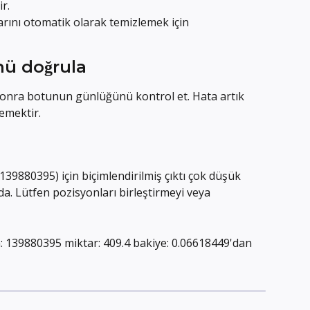
r.
rını otomatik olarak temizlemek için 
ü doğrula
onra botunun günlüğünü kontrol et. Hata artık 
emektir.
9880395) için biçimlendirilmiş çıktı çok düşük 
a. Lütfen pozisyonları birleştirmeyi veya 
: 139880395 miktar: 409.4 bakiye: 0.06618449'dan 