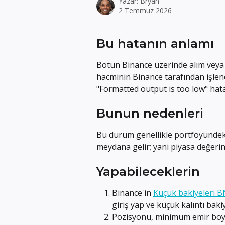
Yazar:
Bryan
2 Temmuz 2026
Bu hatanın anlamı
Botun Binance üzerinde alım veya 
hacminin Binance tarafından işl
"Formatted output is too low" hatas
Bunun nedenleri
Bu durum genellikle portföyündeki
meydana gelir; yani piyasa değeri
Yapabileceklerin
Binance'in 
Küçük bakiyeleri 
giriş yap ve küçük kalıntı bak
Pozisyonu, minimum emir boyu