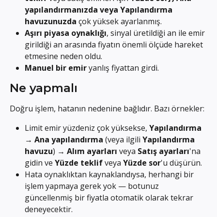
yapılandırmanızda veya Yapılandırma 
havuzunuzda
 çok yüksek ayarlanmış.
Aşırı piyasa oynaklığı
, sinyal üretildiği an ile emir 
girildiği an arasında fiyatın önemli ölçüde hareket 
etmesine neden oldu.
Manuel bir emir
 yanlış fiyattan girdi.
Ne yapmalı
Doğru işlem, hatanın nedenine bağlıdır. Bazı örnekler:
Limit emir yüzdeniz çok yüksekse, 
Yapılandırma
→ 
Ana yapılandırma
 (veya ilgili 
Yapılandırma 
havuzu
) → 
Alım ayarları
 veya 
Satış ayarları
'na 
gidin ve 
Yüzde teklif
 veya 
Yüzde sor
'u düşürün.
Hata oynaklıktan kaynaklandıysa, herhangi bir 
işlem yapmaya gerek yok — botunuz 
güncellenmiş bir fiyatla otomatik olarak tekrar 
deneyecektir.