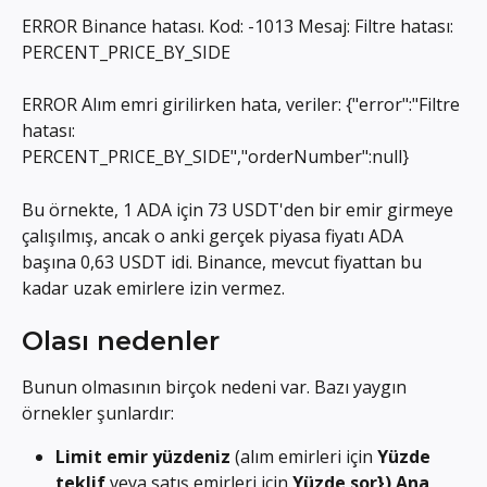
ERROR Binance hatası. Kod: -1013 Mesaj: Filtre hatası: 
PERCENT_PRICE_BY_SIDE
ERROR Alım emri girilirken hata, veriler: {"error":"Filtre 
hatası: 
PERCENT_PRICE_BY_SIDE","orderNumber":null}
Bu örnekte, 1 ADA için 73 USDT'den bir emir girmeye 
çalışılmış, ancak o anki gerçek piyasa fiyatı ADA 
başına 0,63 USDT idi. Binance, mevcut fiyattan bu 
kadar uzak emirlere izin vermez.
Olası nedenler
Bunun olmasının birçok nedeni var. Bazı yaygın 
örnekler şunlardır:
Limit emir yüzdeniz
 (alım emirleri için 
Yüzde 
teklif
 veya satış emirleri için 
Yüzde sor}) Ana 