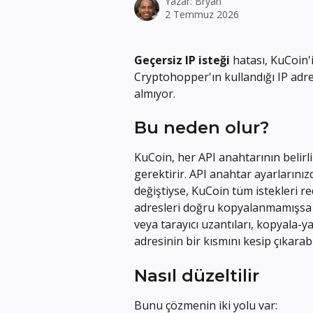
Yazar:
Bryan
2 Temmuz 2026
Geçersiz IP isteği
 hatası, KuCoin
Cryptohopper'ın kullandığı IP adres
almıyor.
Bu neden olur?
KuCoin, her API anahtarının belirli 
gerektirir. API anahtar ayarlarını
değiştiyse, KuCoin tüm istekleri r
adresleri doğru kopyalanmamışsa d
veya tarayıcı uzantıları, kopyala-y
adresinin bir kısmını kesip çıkarabil
Nasıl düzeltilir
Bunu çözmenin iki yolu var: