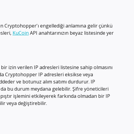
'in Cryptohopper'ı engellediği anlamına gelir çünkü 
leri, 
KuCoin
 API anahtarınızın beyaz listesinde yer 
bir izin verilen IP adresleri listesine sahip olmasını 
zda Cryptohopper IP adresleri eksikse veya 
eddeder ve botunuz alım satımı durdurur. IP 
a bu durum meydana gelebilir. Şifre yöneticileri 
apıştır işlemini etkileyerek farkında olmadan bir IP 
ir veya değiştirebilir.