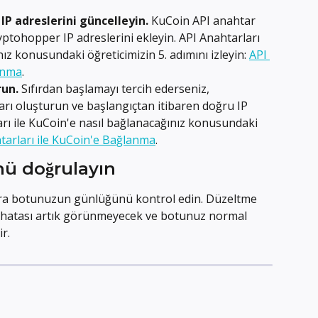
IP adreslerini güncelleyin.
 KuCoin API anahtar 
yptohopper IP adreslerini ekleyin. API Anahtarları 
ız konusundaki öğreticimizin 5. adımını izleyin: 
API 
anma
.
run.
 Sıfırdan başlamayı tercih ederseniz, 
arı oluşturun ve başlangıçtan itibaren doğru IP 
ları ile KuCoin'e nasıl bağlanacağınız konusundaki 
tarları ile KuCoin'e Bağlanma
.
ü doğrulayın
onra botunuzun günlüğünü kontrol edin. Düzeltme 
 hatası artık görünmeyecek ve botunuz normal 
r.