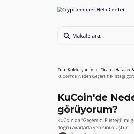
Ana içeriğe geç
Makale ara...
Tüm Koleksiyonlar
Ticaret Hataları
KuCoin'de Neden Geçersiz IP isteği gö
KuCoin'de Neden
görüyorum?
KuCoin'da "Geçersiz IP isteği" mi 
doğru ayarlarla yenisini oluştur.