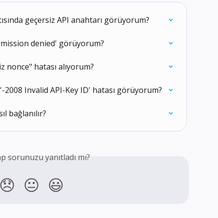
ısında geçersiz API anahtarı görüyorum?
rmission denied' görüyorum?
iz nonce" hatası alıyorum?
'-2008 Invalid API-Key ID' hatası görüyorum?
ıl bağlanılır?
p sorunuzu yanıtladı mı?
😞
😐
😃