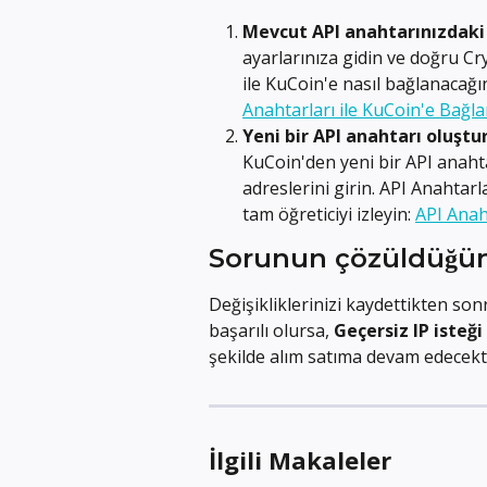
Mevcut API anahtarınızdaki 
ayarlarınıza gidin ve doğru Cr
ile KuCoin'e nasıl bağlanacağın
Anahtarları ile KuCoin'e Bağl
Yeni bir API anahtarı oluştu
KuCoin'den yeni bir API anaht
adreslerini girin. API Anahtar
tam öğreticiyi izleyin: 
API Anah
Sorunun çözüldüğün
Değişikliklerinizi kaydettikten s
başarılı olursa, 
Geçersiz IP isteği
şekilde alım satıma devam edecekti
İlgili Makaleler