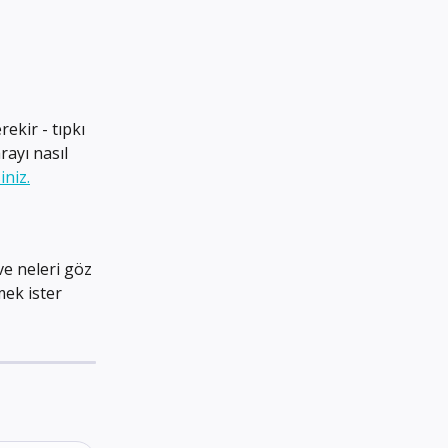
kir - tıpkı 
rayı nasıl 
iniz.
 ve neleri göz 
ek ister 