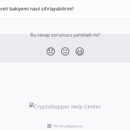
reti bakiyemi nasıl sıfırlayabilirim?
Bu cevap sorunuzu yanıtladı mı?
😞
😐
😃
Fin ile çalışıyoruz