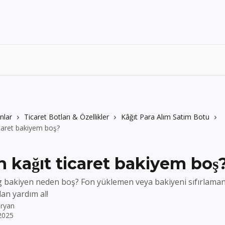
nlar
Ticaret Botları & Özellikler
Kâğıt Para Alım Satım Botu
caret bakiyem boş?
 kağıt ticaret bakiyem boş
 bakiyen neden boş? Fon yüklemen veya bakiyeni sıfırlaman
an yardım al!
ryan
2025