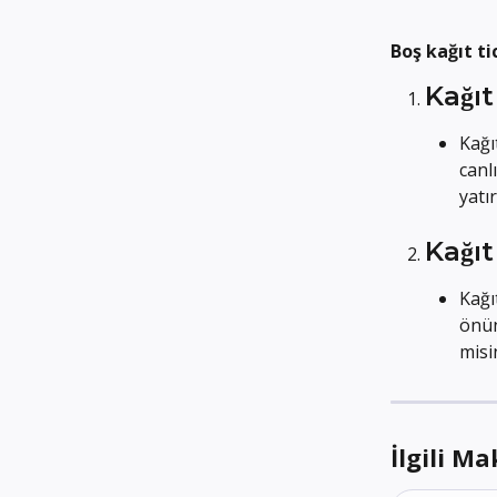
Boş kağıt ti
Kağıt
Kağı
canl
yatır
Kağıt
Kağıt
önün
misi
İlgili Ma