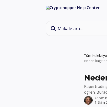
Ana içeriğe geç
Makale ara...
Tüm Koleksiyo
Neden kağıt ti
Neden
Papertrading
öğren. Burad
Yazar:
B
1 Ekim 