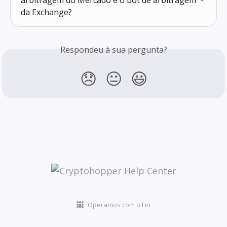
da Exchange?
Respondeu à sua pergunta?
😞
😐
😃
Operamos com o Fin