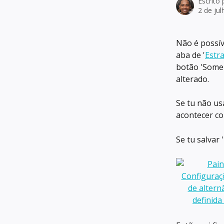
Escrito
2 de ju
Não é possíve
aba de '
Estr
botão 'Somen
alterado.
Se tu não u
acontecer co
Se tu salvar