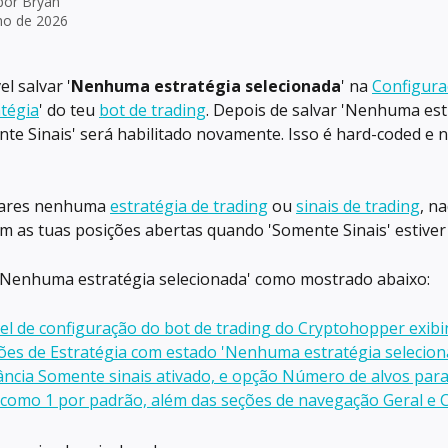
 por
Bryan
lho de 2026
l salvar '
Nenhuma estratégia selecionada
' na 
Configura
atégia
' do teu 
bot de trading
. Depois de salvar 'Nenhuma estr
te Sinais' será habilitado novamente. Isso é hard-coded e 
sares nenhuma 
estratégia de trading
 ou 
sinais de trading
, na
m as tuas posições abertas quando 'Somente Sinais' estiver 
 'Nenhuma estratégia selecionada' como mostrado abaixo: