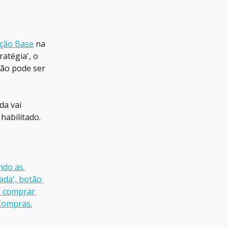
ção Base
 na 
atégia', o 
não pode ser 
da vai 
habilitado.