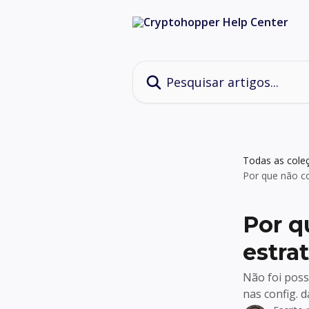
Passar para o conteúdo principal
Pesquisar artigos...
Todas as cole
Por que não co
Por q
estra
Não foi poss
nas config. d