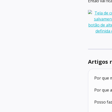
Então vai fic
Artigos 
Por que 
Por que 
Posso faz