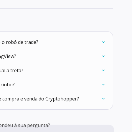
o robô de trade?
ngView?
al a treta?
ozinho?
e compra e venda do Cryptohopper?
ondeu à sua pergunta?