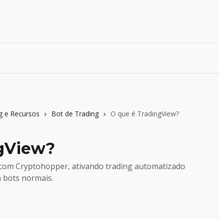
g e Recursos
Bot de Trading
O que é TradingView?
ngView?
 com Cryptohopper, ativando trading automatizado
m bots normais.