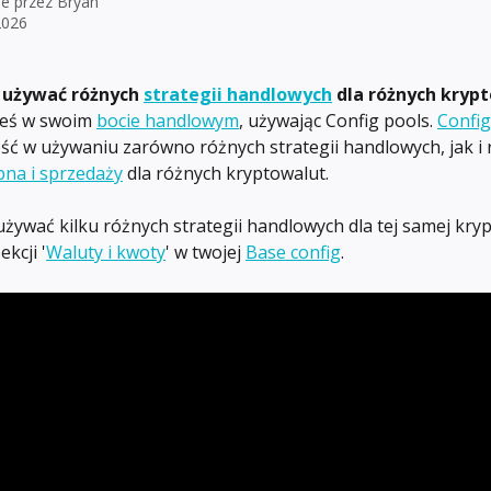
e przez
Bryan
2026
 
używać różnych 
strategii handlowych
 dla różnych kryp
eś w swoim 
bocie handlowym
, używając Config pools. 
Config
ość w używaniu zarówno różnych strategii handlowych, jak i 
na i sprzedaży
 dla różnych kryptowalut.
żywać kilku różnych strategii handlowych dla tej samej kryp
kcji '
Waluty i kwoty
' w twojej 
Base config
.