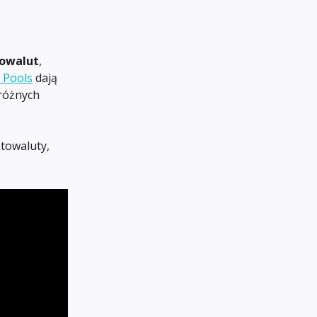
towalut
, 
 Pools
 dają 
różnych 
towaluty, 