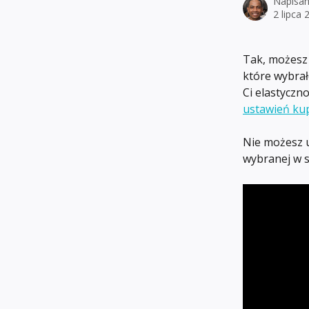
Napisan
2 lipca 
Tak, możesz
które wybrał
Ci elastyczn
ustawień kup
Nie możesz u
wybranej w se