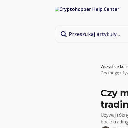
Przejdź do głównej zawartości
Przeszukaj artykuły...
Wszystkie kole
Czy mogę używa
Czy m
tradi
Używaj różny
bocie tradi