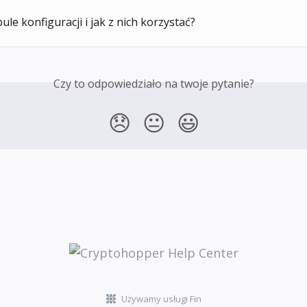
ule konfiguracji i jak z nich korzystać?
Czy to odpowiedziało na twoje pytanie?
😞
😐
😃
Używamy usługi Fin