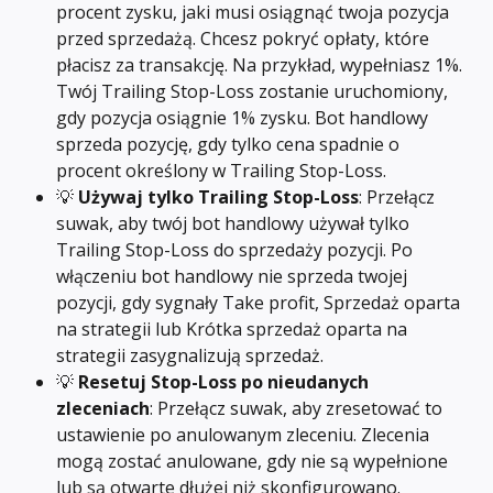
procent zysku, jaki musi osiągnąć twoja pozycja 
przed sprzedażą. Chcesz pokryć opłaty, które 
płacisz za transakcję. Na przykład, wypełniasz 1%. 
Twój Trailing Stop-Loss zostanie uruchomiony, 
gdy pozycja osiągnie 1% zysku. Bot handlowy 
sprzeda pozycję, gdy tylko cena spadnie o 
procent określony w Trailing Stop-Loss.
💡 
Używaj tylko Trailing Stop-Loss
: Przełącz 
suwak, aby twój bot handlowy używał tylko 
Trailing Stop-Loss do sprzedaży pozycji. Po 
włączeniu bot handlowy nie sprzeda twojej 
pozycji, gdy sygnały Take profit, Sprzedaż oparta 
na strategii lub Krótka sprzedaż oparta na 
strategii zasygnalizują sprzedaż.
💡 
Resetuj Stop-Loss po nieudanych 
zleceniach
: Przełącz suwak, aby zresetować to 
ustawienie po anulowanym zleceniu. Zlecenia 
mogą zostać anulowane, gdy nie są wypełnione 
lub są otwarte dłużej niż skonfigurowano.