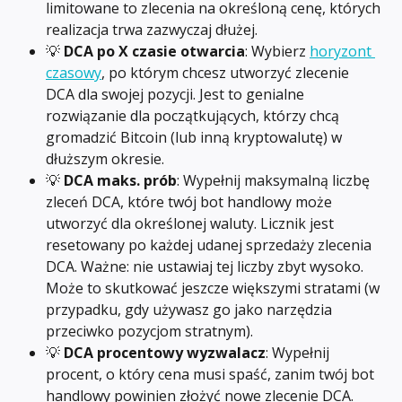
limitowane to zlecenia na określoną cenę, których 
realizacja trwa zazwyczaj dłużej.
💡 
DCA po X czasie otwarcia
: Wybierz 
horyzont 
czasowy
, po którym chcesz utworzyć zlecenie 
DCA dla swojej pozycji. Jest to genialne 
rozwiązanie dla początkujących, którzy chcą 
gromadzić Bitcoin (lub inną kryptowalutę) w 
dłuższym okresie.
💡 
DCA maks. prób
: Wypełnij maksymalną liczbę 
zleceń DCA, które twój bot handlowy może 
utworzyć dla określonej waluty. Licznik jest 
resetowany po każdej udanej sprzedaży zlecenia 
DCA. Ważne: nie ustawiaj tej liczby zbyt wysoko. 
Może to skutkować jeszcze większymi stratami (w 
przypadku, gdy używasz go jako narzędzia 
przeciwko pozycjom stratnym).
💡 
DCA procentowy wyzwalacz
: Wypełnij 
procent, o który cena musi spaść, zanim twój bot 
handlowy powinien złożyć nowe zlecenie DCA. 