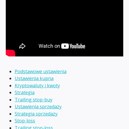
Podstawowe ustawienia
Ustawienia kupna
Kryptowaluty i kwoty
Strategia
Trailing stop-buy
Ustawienia sprzedaży
Strategia sprzedaży
Stop-loss
Trailing stop-loss