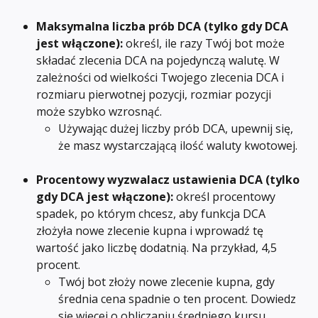
Maksymalna liczba prób DCA (tylko gdy DCA 
jest włączone): 
określ, ile razy Twój bot może 
składać zlecenia DCA na pojedynczą walutę. W 
zależności od wielkości Twojego zlecenia DCA i 
rozmiaru pierwotnej pozycji, rozmiar pozycji 
może szybko wzrosnąć.
Używając dużej liczby prób DCA, upewnij się, 
że masz wystarczającą ilość waluty kwotowej.
Procentowy wyzwalacz ustawienia DCA (tylko 
gdy DCA jest włączone):
 określ procentowy 
spadek, po którym chcesz, aby funkcja DCA 
złożyła nowe zlecenie kupna i wprowadź tę 
wartość jako liczbę dodatnią. Na przykład, 4,5 
procent.
Twój bot złoży nowe zlecenie kupna, gdy 
średnia cena spadnie o ten procent. Dowiedz 
się więcej o obliczaniu średniego kursu 