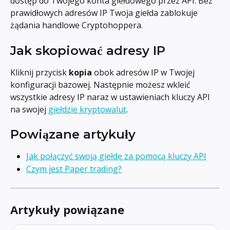
dostęp do Twojego konta giełdowego przez API. Bez 
prawidłowych adresów IP Twoja giełda zablokuje 
żądania handlowe Cryptohoppera.
Jak skopiować adresy IP
Kliknij przycisk 
kopia
 obok adresów IP w Twojej 
konfiguracji bazowej. Następnie możesz wkleić 
wszystkie adresy IP naraz w ustawieniach kluczy API 
na swojej 
giełdzie kryptowalut
.
Powiązane artykuły
Jak połączyć swoją giełdę za pomocą kluczy API
Czym jest Paper trading?
Artykuły powiązane