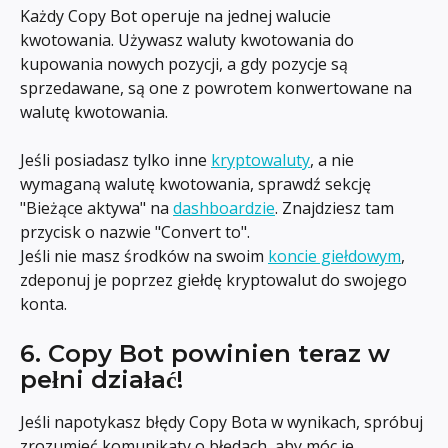
Każdy Copy Bot operuje na jednej walucie 
kwotowania. Używasz waluty kwotowania do 
kupowania nowych pozycji, a gdy pozycje są 
sprzedawane, są one z powrotem konwertowane na 
walutę kwotowania.
Jeśli posiadasz tylko inne 
kryptowaluty
, a nie 
wymaganą walutę kwotowania, sprawdź sekcję 
"Bieżące aktywa" na 
dashboardzie
. Znajdziesz tam 
przycisk o nazwie "Convert to".
Jeśli nie masz środków na swoim 
koncie giełdowym
, 
zdeponuj je poprzez giełdę kryptowalut do swojego 
konta.
6. Copy Bot powinien teraz w 
pełni działać!
Jeśli napotykasz błędy Copy Bota w wynikach, spróbuj 
zrozumieć komunikaty o błędach, aby móc je 