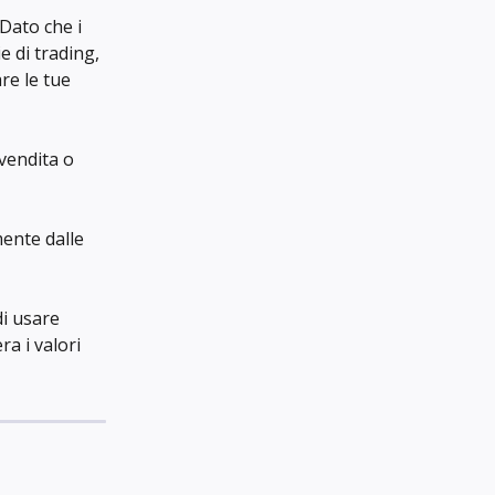
Dato che i 
e di trading, 
re le tue 
 vendita o 
mente dalle 
i usare 
a i valori 