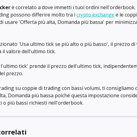
icker
 è correlato a dove immetti i tuoi ordini nell'orderbook. 
ding possono differire molto tra i 
crypto exchange
 e le coppi
di usare 'Offerta più alta, Domanda più bassa' per minimizza
zionato 'Usa ultimo tick se più alto o più basso', il prezzo di
il valore dell'ultimo tick.
'ultimo tick' prende il prezzo dell'ultimo tick, indipendente
del prezzo.
ading su coppie di trading con bassi volumi, ti consigliamo d
alta, Domanda più bassa poiché questa impostazione consider
ti o più bassi richiesti nell'orderbook.
correlati