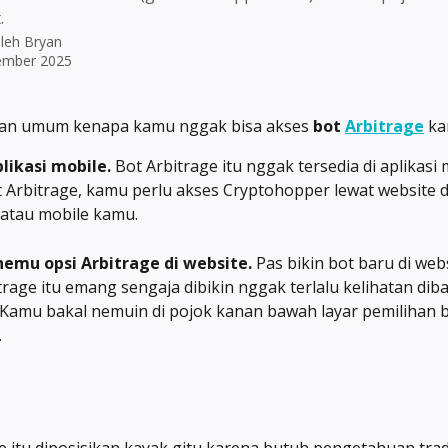
.
oleh
Bryan
ember 2025
san umum kenapa kamu nggak bisa akses 
bot 
Arbitrage
 k
likasi mobile.
 Bot Arbitrage itu nggak tersedia di aplikasi 
t Arbitrage, kamu perlu akses Cryptohopper lewat website d
atau mobile kamu.
emu opsi Arbitrage di website.
 Pas bikin bot baru di webs
trage itu emang sengaja dibikin nggak terlalu kelihatan diba
. Kamu bakal nemuin di pojok kanan bawah layar pemilihan b
.
e itu diposisikan kayak gitu karena butuh pengetahuan trad