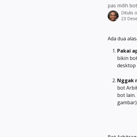
pas milih bot
Ditulis 
23 Des
Ada dua ala
Pakai ap
bikin bo
desktop 
Nggak n
bot Arbi
bot lain
gambar)
Bot Arbitrag