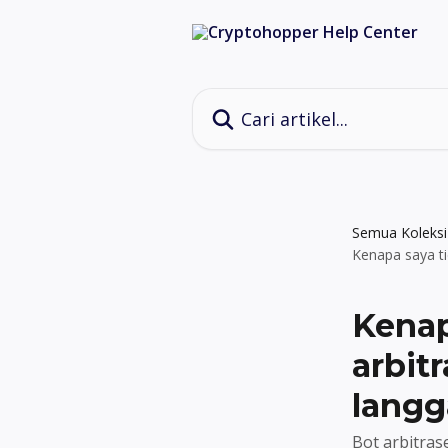
Lewati ke konten utama
Cari artikel...
Semua Koleksi
Kenapa saya t
Kenap
arbit
langg
Bot arbitras