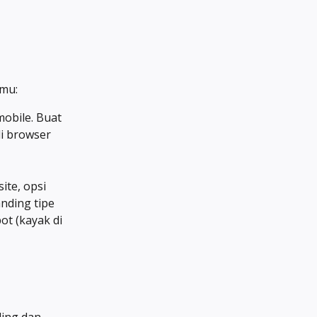
amu:
mobile. Buat 
i browser 
ite, opsi 
nding tipe 
ot (kayak di 
ing dan 