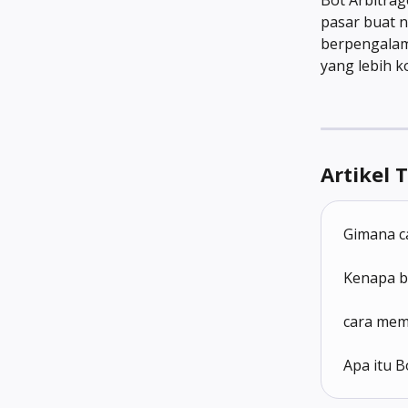
pasar buat n
berpengalam
yang lebih k
Artikel 
Gimana c
Kenapa b
cara mem
Apa itu B