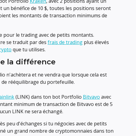
bot Portfolio 
Kraken
, avec 2 positions ayant un 
t un bénéfice de 10 $, toutes les positions seront 
soient les montants de transaction minimums de 
pour le trading avec de petits montants.
e se traduit par des 
frais de trading
 plus élevés 
rypto
 que tu utilises.
e la différence
io n'achètera et ne vendra que lorsque cela est 
 de rééquilibrage du portefeuille.
ainlink
 (LINK) dans ton bot Portfolio 
Bitvavo
 avec 
ontant minimum de transaction de Bitvavo est de 5 
 Aucun LINK ne sera échangé.
ès peu d'échanges si tu négocies avec de petits 
onné un grand nombre de cryptomonnaies dans ton 