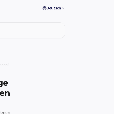
Deutsch
laden?
ge
nen
denen