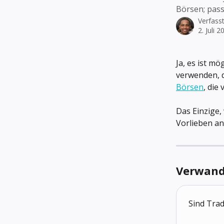
Börsen; passe
Verfass
2. Juli 2
Ja, es ist mög
verwenden, d
Börsen
, die
Das Einzige, 
Vorlieben a
Verwandt
Sind Trad