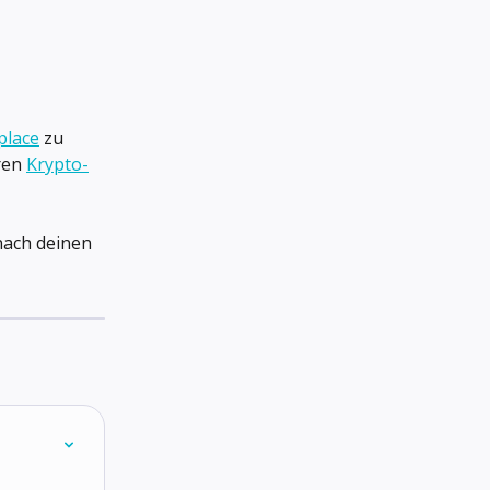
place
 zu 
ren 
Krypto-
nach deinen 