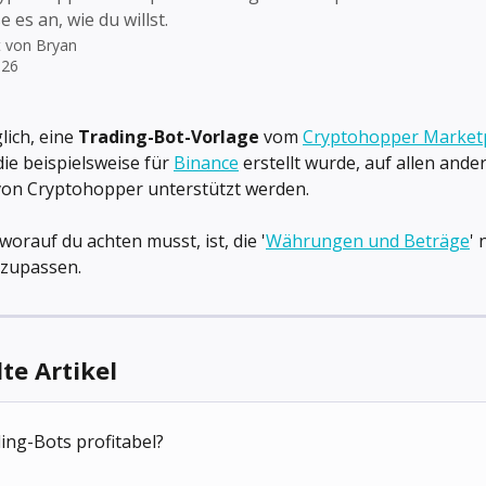
 es an, wie du willst.
t von
Bryan
026
lich, eine 
Trading-Bot-Vorlage
 vom 
Cryptohopper Market
ie beispielsweise für 
Binance
 erstellt wurde, auf allen ande
 von Cryptohopper unterstützt werden.
worauf du achten musst, ist, die '
Währungen und Beträge
' 
nzupassen.
e Artikel
ing-Bots profitabel?