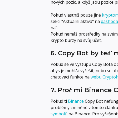
nových pozic, a když jsou pozice
Pokud vlastníš pouze jiné 
krypto
sekci "Aktuální aktiva" na 
dashboa
na".
Pokud nemáš prostředky na svém
krypto burzy na svůj účet.
6. Copy Bot by teď m
Pokud se ve výstupu Copy Bota obj
abys je mohl/a vyřešit, nebo se 
chatovací funkce na 
webu Crypto
7. Proč mi Binance 
Pokud ti 
Binance
 Copy Bot nefung
problémy zmíněné v tomto článku
symbolů
 na Binance. Pro vyřešení: