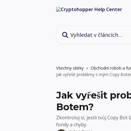
Přeskočit na hlavní obsah
Vyhledat v článcích…
Všechny sbírky
Obchodní roboti a fu
Jak vyřešit problémy s mým Copy Bot
Jak vyřešit pr
Botem?
Zkontroluj si, jestli tvůj Copy Bot 
fondy a chyby.