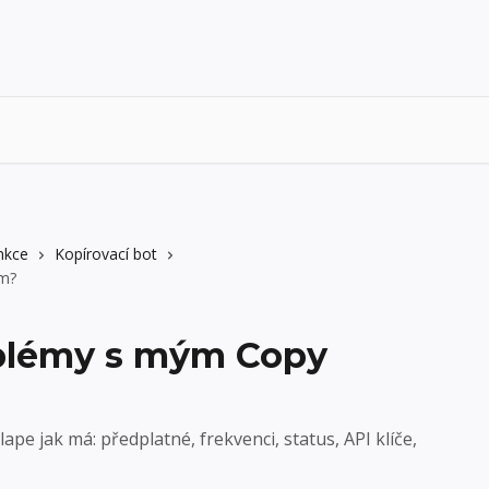
nkce
Kopírovací bot
em?
oblémy s mým Copy
šlape jak má: předplatné, frekvenci, status, API klíče,