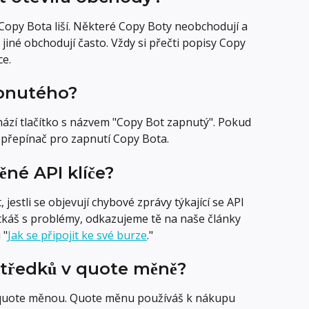
opy Bota liší. Některé Copy Boty neobchodují a 
 jiné obchodují často. Vždy si přečti popisy Copy 
e.
apnutého?
hází tlačítko s názvem "Copy Bot zapnutý". Pokud 
a přepínač pro zapnutí Copy Bota.
ěné API klíče?
estli se objevují chybové zprávy týkající se API 
 setkáš s problémy, odkazujeme tě na naše články 
 "
Jak se připojit ke své burze
."
středků v quote měně?
 quote měnou. Quote měnu používáš k nákupu 