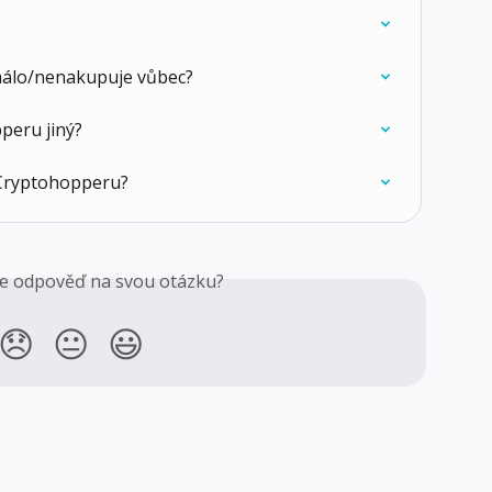
málo/nenakupuje vůbec?
peru jiný?
a Cryptohopperu?
ste odpověď na svou otázku?
😞
😐
😃