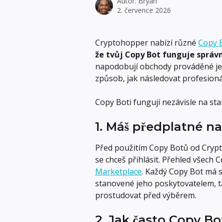
Autor:
Bryan
2. července 2026
Cryptohopper nabízí různé 
Copy 
že tvůj Copy Bot funguje správ
napodobují obchody prováděné jeji
způsob, jak následovat profesioná
Copy Boti fungují nezávisle na s
1. Máš předplatné n
Před použitím Copy Botů od Crypt
se chceš přihlásit. Přehled všech
Marketplace
. Každý Copy Bot má 
stanovené jeho poskytovatelem, tak
prostudovat před výběrem.
2. Jak často Copy B