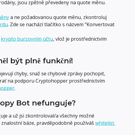
 prodány, jsou zpětně převedeny na quote měnu.
měny
 a ne požadovanou quote měnu, zkontroluj 
rdu
. Zde se nachází tlačítko s názvem "Konvertovat 
 
krypto burzovním účtu
, vlož je prostřednictvím 
ěl být plně funkční!
evují chyby, snaž se chybové zprávy pochopit, 
obrať na podporu Cryptohopper prostřednictvím 
hopper
.
Copy Bot nefunguje?
uje a už jsi zkontroloval/a všechny možné 
 znalostní báze, pravděpodobně používáš 
whitelist 