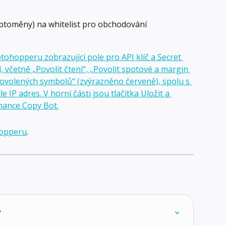
ptoměny) na whitelist pro obchodování
hopperu
.
?