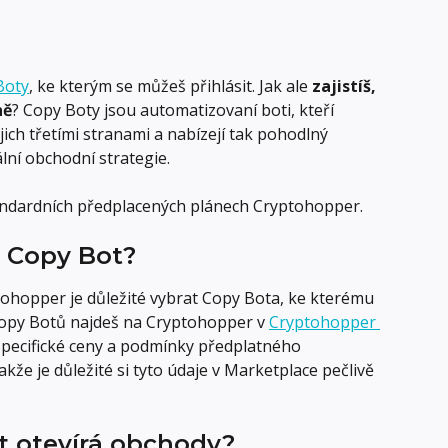
Boty
, ke kterým se můžeš přihlásit. Jak ale 
zajistíš, 
ně
? Copy Boty jsou automatizovaní boti, kteří 
ch třetími stranami a nabízejí tak pohodlný 
lní obchodní strategie.
tandardních předplacených plánech Cryptohopper.
a Copy Bot?
ohopper je důležité vybrat Copy Bota, ke kterému 
 Copy Botů najdeš na Cryptohopper v 
Cryptohopper 
specifické ceny a podmínky předplatného 
že je důležité si tyto údaje v Marketplace pečlivě 
ot otevírá obchody?