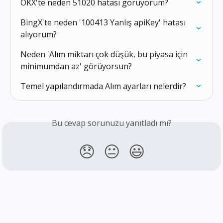
OKX'te neden 51020 hatası görüyorum?
BingX'te neden '100413 Yanlış apiKey' hatası 
alıyorum?
Neden 'Alım miktarı çok düşük, bu piyasa için 
minimumdan az' görüyorsun?
Temel yapılandırmada Alım ayarları nelerdir?
Bu cevap sorunuzu yanıtladı mı?
😞
😐
😃