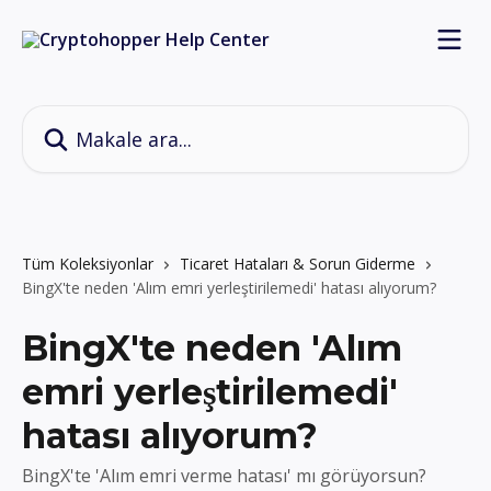
Ana içeriğe geç
Makale ara...
Tüm Koleksiyonlar
Ticaret Hataları & Sorun Giderme
BingX'te neden 'Alım emri yerleştirilemedi' hatası alıyorum?
BingX'te neden 'Alım
emri yerleştirilemedi'
hatası alıyorum?
BingX'te 'Alım emri verme hatası' mı görüyorsun?