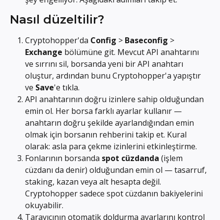
Nasıl düzeltilir?
Cryptohopper'da 
Config
 > 
Baseconfig
 > 
Exchange
 bölümüne git. Mevcut API anahtarını 
ve sırrını sil, borsanda yeni bir API anahtarı 
oluştur, ardından bunu Cryptohopper'a yapıştır 
ve 
Save
'e tıkla.
API anahtarının doğru izinlere sahip olduğundan 
emin ol. Her borsa farklı ayarlar kullanır — 
anahtarın doğru şekilde ayarlandığından emin 
olmak için borsanın rehberini takip et. Kural 
olarak: asla para çekme izinlerini etkinleştirme.
Fonlarının borsanda 
spot cüzdanda
 (işlem 
cüzdanı da denir) olduğundan emin ol — tasarruf, 
staking, kazan veya alt hesapta değil. 
Cryptohopper sadece spot cüzdanın bakiyelerini 
okuyabilir.
Tarayıcının otomatik doldurma ayarlarını kontrol 